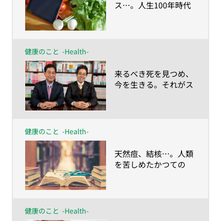
ス…。人生100年時代
に描く“食の未来予想
図”とは？
健康のこと
-Health-
​来るべき死を見つめ、
今を生きる。それがス
マート・エイジングの
考え方 川島教授×村
田教授対談
健康のこと
-Health-
​天然痘、結核…。人類
を苦しめたかつての
「不治の病」は、いか
に克服されたのか？
健康のこと
-Health-