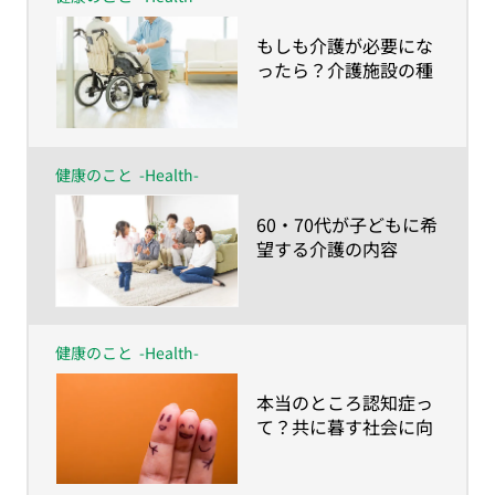
​もしも介護が必要にな
ったら？介護施設の種
類と入居条件 〜40・
50代の38.4％は施設で
の介護を希望。しかし
60・70代は…〜
健康のこと
-Health-
​60・70代が子どもに希
望する介護の内容
は？〜やってほしいこ
とは身体的介護より、
家族にしかできない時
間づくり〜
健康のこと
-Health-
​本当のところ認知症っ
て？共に暮す社会に向
けて知っておきたい基
礎知識