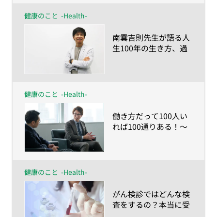
健康のこと
-Health-
​南雲吉則先生が語る人
生100年の生き方、過
ごし方～健康に人生
100年を送るなら「命
の食事とマインドチェ
ンジ」を〜
健康のこと
-Health-
​働き方だって100人い
れば100通りある！〜
人生100年時代の仕事
との向き合い方〜
健康のこと
-Health-
​がん検診ではどんな検
査をするの？本当に受
けるべきなの？