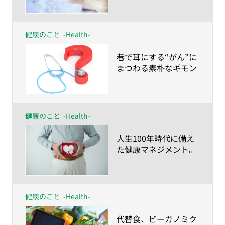
健康のこと
-Health-
​巷で耳にする“がん”に
まつわる素朴なギモン
を現役医師に聞いてみ
た
健康のこと
-Health-
​人生100年時代に備え
た健康マネジメント。
あなたはもう始めてま
すか？
健康のこと
-Health-
​代替食、ビーガノミク