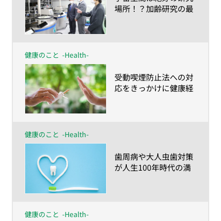
場所！？加齢研究の最
前線
健康のこと
-Health-
​受動喫煙防止法への対
応をきっかけに健康経
営を始めてみません
か？
健康のこと
-Health-
​歯周病や大人虫歯対策
が人生100年時代の満
足度を左右する！？～
さいごまで食べて・話
して・笑って過ごすた
めに知っておきたい歯
健康のこと
-Health-