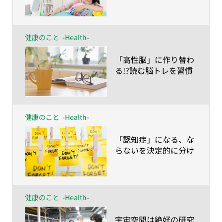
る!?脳を発火させるワ
ザ
健康のこと
-Health-
​「高性脳」に作り替わ
る!?読む脳トレを習慣
に！
健康のこと
-Health-
​「認知症」になる、な
らないを決定的に分け
る、ライフスタイルと
時期とは？
健康のこと
-Health-
​宇宙空間は絶好の研究