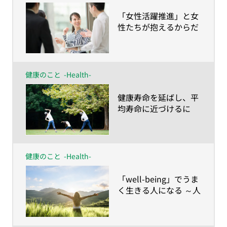
のハナシ～
​「女性活躍推進」と女
性たちが抱えるからだ
とこころの健康課題～
月経痛・更年期障害の
サポートは制度設計で
はなし得ない～
健康のこと
-Health-
​健康寿命を延ばし、平
均寿命に近づけるに
は？人生100年の健康
維持は「諦めない」こ
と
健康のこと
-Health-
​「well-being」でうま
く生きる人になる ～人
生100年時代に合わせ
て「健康の再定義」を
しよう！