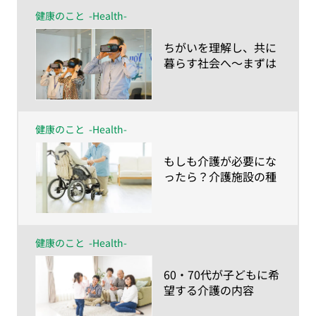
健康のこと
-Health-
​ちがいを理解し、共に
暮らす社会へ〜まずは
彼らの視点を知ること
から！ VRで認知症体
験〜
健康のこと
-Health-
​もしも介護が必要にな
ったら？介護施設の種
類と入居条件 〜40・
50代の38.4％は施設で
の介護を希望。しかし
60・70代は…〜
健康のこと
-Health-
​60・70代が子どもに希
望する介護の内容
は？〜やってほしいこ