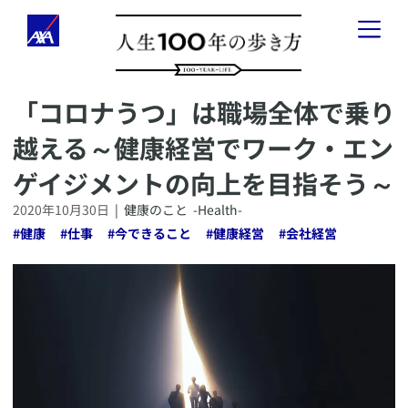
​「コロナうつ」は職場全体で乗り
「人生100年の歩き方」とは
越える～健康経営でワーク・エン
健康のこと
-
Health
-
ゲイジメントの向上を目指そう～
お金のこと
-
Wealth
-
2020年10月30日
|
健康のこと
-Health-
#
健康
#
仕事
#
今できること
#
健康経営
#
会社経営
会社経営のこと
-
Business
-