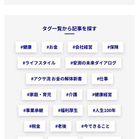
タグ一覧から記事を探す
#
健康
#
お金
#
会社経営
#
保険
#
ライフスタイル
#
安渕の未来ダイアログ
#
アクサ流 お金の解体新書
#
仕事
#
家庭・育児
#
介護
#
健康経営
#
事業承継
#
福利厚生
#
人生100年
#
税金
#
老後
#
今できること