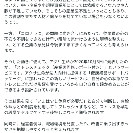
はいえ、中小企業や小規模事業所にとっては依頼するノウハウや人
脈が不足していたり、そもそもの産業医不足といったこともあり、
この役割を果たす人材と繋がりを持てていない場合も少なくないよ
うです。
一方、「コロナうつ」の問題に向き合うにあたって、従業員の心の
不安や不調をできるだけ早い段階で気付けるように環境を整えた
い、とする企業の意見は今後ますます多くなっていくとも考えられ
ます。
そうした動きに備えて、アクサ生命が2020年10月5日に発表したの
が、「ストレスチェック（産業医監修レポート付き）」というサー
ビスです。アクサ生命が法人向けに提供する「健康経営サポートパ
ッケージ」に加わったこの新しいサービスは、自分の心の状態やス
トレスにどれだけ影響を受けているかを自分自身で確かめることが
できるよう設計されています。
その結果を見て「いまは少し休息が必要だ」と自分で判断し、有給
休暇などの制度を利用してリフレッシュするなど、ストレスを早期
の段階でセルフケアする後押しになると期待されます。
同時に、経営者側は、職場環境を見直したり、改善に乗り出すきっ
かけを把握しやすくなると考えられます。