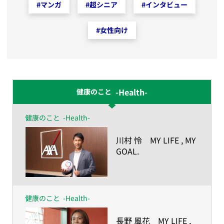
#
マンガ
#
超シニア
#
インタビュー
#
女性向け
-Health-
健康のこと
健康のこと
-Health-
​川村 怜 MY LIFE , MY
GOAL.
ー人生の目的が、私を
強くしたー
健康のこと
-Health-
​長野 風花 MY LIFE ,