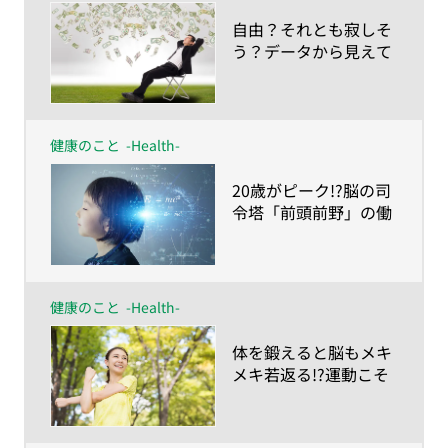
​自由？それとも寂しそ
う？データから見えて
きた「生涯独身」のリ
アル
健康のこと
-Health-
​20歳がピーク!?脳の司
令塔「前頭前野」の働
き
健康のこと
-Health-
​体を鍛えると脳もメキ
メキ若返る!?運動こそ
最高の脳トレ！