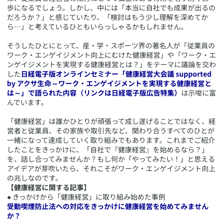
歩になるでしょう。しかし、中には「本当に自社でも成果が出るの
だろうか？」と感じていたり、「検討はもう少し理解を深めてか
ら…」と考えているひともいらっしゃるかもしれません。
そうしたひとにとって、産・学・スポーツ界の著名人が「従業員の
ワーク・エンゲイジメント向上にむけた健康経営」や「ワーク・エ
ンゲイジメントを実現する健康経営とは？」をテーマに議論を交わ
した
日経電子版オンラインセミナー「健康経営大会議 supported
by アクサ生命～ワーク・エンゲイジメントを実現する健康経営と
は～」で語られた内容（リンクは日経電子版広告特集）
は示唆に富
んでいます。
「健康経営」は誰かひとりが頑張って成し遂げることではなく、経
営者と従業員、その家族や取引先など、関わり合うすべてのひとが
一緒になって達成していく取り組みでもあります。これまでご紹介
したことをきっかけに、「自社で『健康経営』を始めるなら？」
を、話し合ってみませんか？もし何か「やってみたい！」と思える
アイデアが芽吹いたら、それこそがワーク・エンゲイジメント向上
の兆しなのです。
【健康経営に関する記事】
● きっかけから「健康経営」に取り組み始めた事例
受動喫煙防止法への対応をきっかけに健康経営を始めてみません
か？