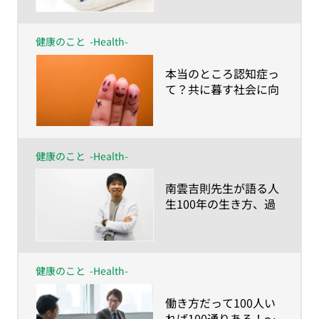
とは身体的介護より、
家族にしかできない時
間づくり〜
健康のこと
-Health-
​本当のところ認知症っ
て？共に暮す社会に向
けて知っておきたい基
礎知識
健康のこと
-Health-
​南雲吉則先生が語る人
生100年の生き方、過
ごし方～健康に人生
100年を送るなら「命
の食事とマインドチェ
ンジ」を〜
健康のこと
-Health-
​働き方だって100人い
れば100通りある！〜