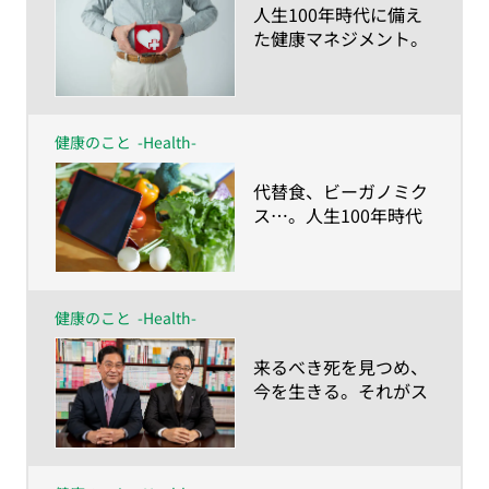
​人生100年時代に備え
た健康マネジメント。
あなたはもう始めてま
すか？
健康のこと
-Health-
​代替食、ビーガノミク
ス…。人生100年時代
に描く“食の未来予想
図”とは？
健康のこと
-Health-
​来るべき死を見つめ、
今を生きる。それがス
マート・エイジングの
考え方 川島教授×村
田教授対談