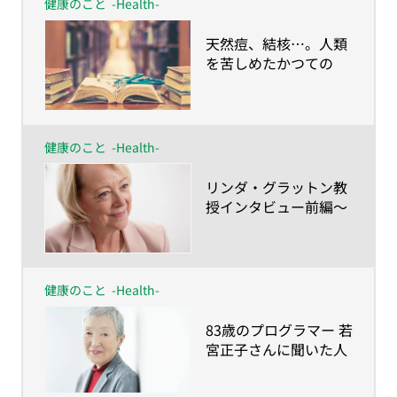
健康のこと
-Health-
​天然痘、結核…。人類
を苦しめたかつての
「不治の病」は、いか
に克服されたのか？
健康のこと
-Health-
​リンダ・グラットン教
授インタビュー前編〜
「積極的に、イノベー
ティブに」が人生100
年時代を生きるカギ
健康のこと
-Health-
​83歳のプログラマー 若
宮正子さんに聞いた人
生100年時代の歩き方