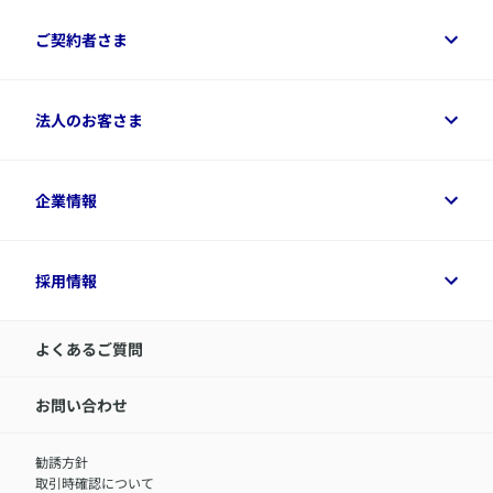
保険をご検討中のお客さまトップ
ご契約者さま
商品一覧
保険シミュレーション
ご相談ガイド
ご契約者さまトップ
法人のお客さま
資料請求
保険金・給付金のご請求
保険選びに役立つ情報
各種お手続き
​アクサ生命のライフマネジメント®
変額保険各種情報
法人のお客さまトップ
企業情報
変額保険各種情報
デジタル約款
健康経営とは
デジタル約款
ご契約内容の確認方法
健康経営サポートパッケージ
アクサ生命が選ばれる理由
付帯サービス
健康経営プラットフォーム
企業情報トップ
採用情報
令和8年（2026年）分の生命保険料控除証明書について
経営者サポートサービス
アクサ生命について
​お客さま専用マイページ MyAXA
代表取締役社長からのメッセージ
LINEサービスについて
アクサ生命が選ばれる理由
よくあるご質問
アクサのネット完結保険（旧アクサダイレクト生命）
採用情報トップ
お知らせ・ニュースリリース
新卒採用
IR情報
中途採用：内勤正社員
お問い合わせ
サステナビリティの取り組み
中途採用：商工会議所共済・福祉制度推進スタッフ（営業
セミナー情報
職）
勧誘方針
​お客さまを金融犯罪からお守りするために
中途採用：フィナンシャルプラン・アドバイザー（営業職）
取引時確認について