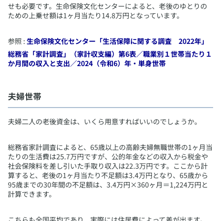
せも必要です。生命保険文化センターによると、老後のゆとりの
ための上乗せ額は1ヶ月当たり14.8万円となっています。
参照 :
生命保険文化センター「生活保障に関する調査 2022年」
総務省「家計調査」（家計収支編）第6表／職業別１世帯当たり１
か月間の収入と支出／2024（令和6）年・単身世帯
​夫婦世帯
​夫婦二人の老後資金は、いくら用意すればいいのでしょうか。
総務省家計調査によると、65歳以上の高齢夫婦無職世帯の1ヶ月当
たりの生活費は25.7万円ですが、公的年金などの収入から税金や
社会保険料を差し引いた手取り収入は22.3万円です。ここから計
算すると、老後の1ヶ月当たり不足額は3.4万円となり、65歳から
95歳までの30年間の不足額は、3.4万円×360ヶ月＝1,224万円と
計算できます。
こちらも全国平均であり、実際には住居費によって差が出ます。