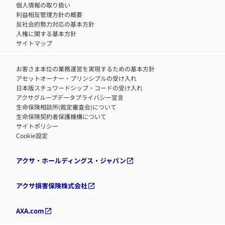
アクサグループについて
障害者採用
個人情報の取り扱い
利益相反管理方針の概要
反社会的勢力対応の基本方針
人権に関する基本方針
サイトマップ
お客さま本位の業務運営を実現するための基本方針
アセットオーナー・プリンシプルの受け入れ
日本版スチュワードシップ・コードの受け入れ
アクサグループデータプライバシー宣言
生命保険相談所(裁定審査会)について
生命保険契約者保護機構について
サイトポリシー
Cookie設定
アクサ・ホールディングス・ジャパン
アクサ損害保険株式会社
AXA.com