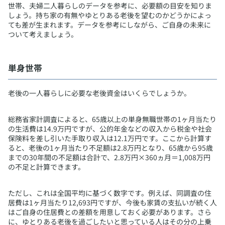
世帯、夫婦二人暮らしのデータを参考に、必要額の目安を知りま
しょう。持ち家の有無やゆとりある老後を望むのかどうかによっ
ても差が生まれます。データを参考にしながら、ご自身の未来に
ついて考えましょう。
​単身世帯
​老後の一人暮らしに必要な老後資金はいくらでしょうか。
総務省家計調査によると、65歳以上の単身無職世帯の1ヶ月当たり
の生活費は14.9万円ですが、公的年金などの収入から税金や社会
保険料を差し引いた手取り収入は12.1万円です。ここから計算す
ると、老後の1ヶ月当たり不足額は2.8万円となり、65歳から95歳
までの30年間の不足額は合計で、2.8万円×360ヵ月＝1,008万円
の不足と計算できます。
ただし、これは全国平均に基づく数字です。例えば、同調査の住
居費は1ヶ月当たり12,693円ですが、今後も家賃の支払いが続く人
はご自身の住居費との差額を用意しておく必要があります。さら
に、ゆとりある老後を過ごしたいと思っている人はその分の上乗