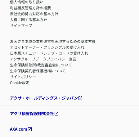
障害者採用
個人情報の取り扱い
利益相反管理方針の概要
反社会的勢力対応の基本方針
人権に関する基本方針
サイトマップ
お客さま本位の業務運営を実現するための基本方針
アセットオーナー・プリンシプルの受け入れ
日本版スチュワードシップ・コードの受け入れ
アクサグループデータプライバシー宣言
生命保険相談所(裁定審査会)について
生命保険契約者保護機構について
サイトポリシー
Cookie設定
アクサ・ホールディングス・ジャパン
アクサ損害保険株式会社
AXA.com