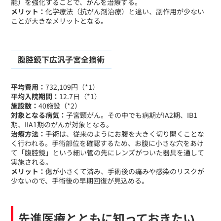
能）を強化することで、がんを治療する。
メリット：
化学療法（抗がん剤治療）と違い、副作用が少ない
ことが大きなメリットとなる。
腹腔鏡下広汎子宮全摘術
平均費用：
732,109円（*1）
平均入院期間：
12.7日（*1）
施設数：
40施設（*2）
対象となる病気：
子宮頸がん。その中でも病期がIA2期、IB1
期、IIA1期のがんが対象となる。
治療方法：
手術は、従来のようにお腹を大きく切り開くことな
く行われる。手術部位を確認するため、お腹に小さな穴をあけ
て「腹腔鏡」という細い管の先にレンズがついた器具を通して
実施される。
メリット：
傷が小さくて済み、手術後の痛みや感染のリスクが
少ないので、手術後の早期回復が見込める。
先進医療とともに知っておきたい