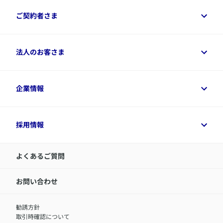
保険をご検討中のお客さまトップ
ご契約者さま
商品一覧
保険シミュレーション
ご相談ガイド
ご契約者さまトップ
法人のお客さま
資料請求
保険金・給付金のご請求
保険選びに役立つ情報
各種お手続き
​アクサ生命のライフマネジメント®
変額保険各種情報
法人のお客さまトップ
企業情報
変額保険各種情報
デジタル約款
健康経営とは
デジタル約款
ご契約内容の確認方法
健康経営サポートパッケージ
アクサ生命が選ばれる理由
付帯サービス
健康経営プラットフォーム
企業情報トップ
採用情報
令和8年（2026年）分の生命保険料控除証明書について
経営者サポートサービス
アクサ生命について
​お客さま専用マイページ MyAXA
代表取締役社長からのメッセージ
LINEサービスについて
アクサ生命が選ばれる理由
よくあるご質問
アクサのネット完結保険（旧アクサダイレクト生命）
採用情報トップ
お知らせ・ニュースリリース
新卒採用
IR情報
中途採用：内勤正社員
お問い合わせ
サステナビリティの取り組み
中途採用：商工会議所共済・福祉制度推進スタッフ（営業
セミナー情報
職）
勧誘方針
​お客さまを金融犯罪からお守りするために
中途採用：フィナンシャルプラン・アドバイザー（営業職）
取引時確認について
アクサグループについて