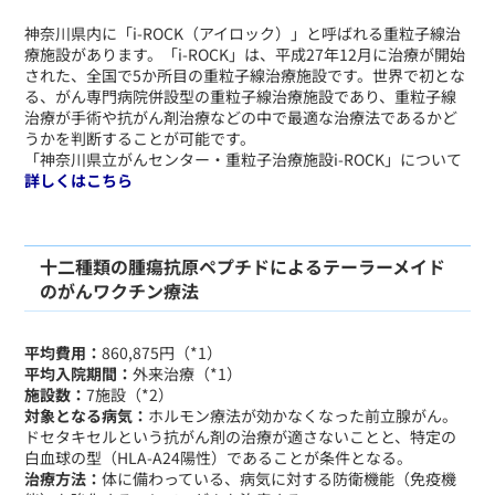
​神奈川県内に「i-ROCK（アイロック）」と呼ばれる重粒子線治
療施設があります。「i-ROCK」は、平成27年12月に治療が開始
された、全国で5か所目の重粒子線治療施設です。世界で初とな
る、がん専門病院併設型の重粒子線治療施設であり、重粒子線
治療が手術や抗がん剤治療などの中で最適な治療法であるかど
うかを判断することが可能です。
「神奈川県立がんセンター・重粒子治療施設i-ROCK」について
詳しくはこちら
十二種類の腫瘍抗原ペプチドによるテーラーメイド
のがんワクチン療法
平均費用：
860,875円（*1）
平均入院期間：
外来治療（*1）
施設数：
7施設（*2）
対象となる病気：
ホルモン療法が効かなくなった前立腺がん。
ドセタキセルという抗がん剤の治療が適さないことと、特定の
白血球の型（HLA-A24陽性）であることが条件となる。
治療方法：
体に備わっている、病気に対する防衛機能（免疫機