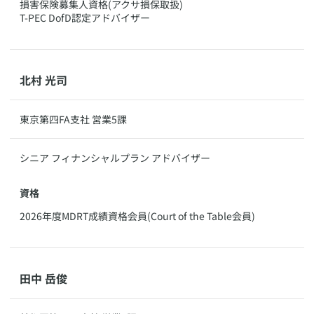
損害保険募集人資格(アクサ損保取扱)
T-PEC DofD認定アドバイザー
​北村 光司
​東京第四FA支社 営業5課
​シニア フィナンシャルプラン アドバイザー
資格
​2026年度MDRT成績資格会員(Court of the Table会員)
​田中 岳俊