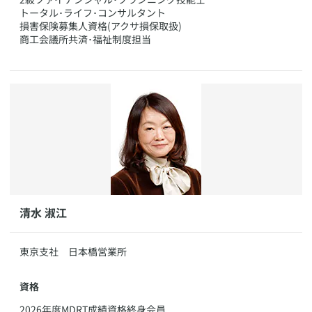
トータル･ライフ･コンサルタント
損害保険募集人資格(アクサ損保取扱)
商工会議所共済･福祉制度担当
​​清水 淑江
​東京支社 日本橋営業所
資格
​2026年度MDRT成績資格終身会員