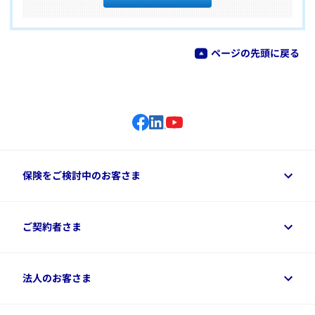
ページの先頭に戻る
保険をご検討中のお客さま
保険をご検討中のお客さまトップ
ご契約者さま
商品一覧
保険シミュレーション
ご相談ガイド
ご契約者さまトップ
法人のお客さま
資料請求
保険金・給付金のご請求
保険選びに役立つ情報
各種お手続き