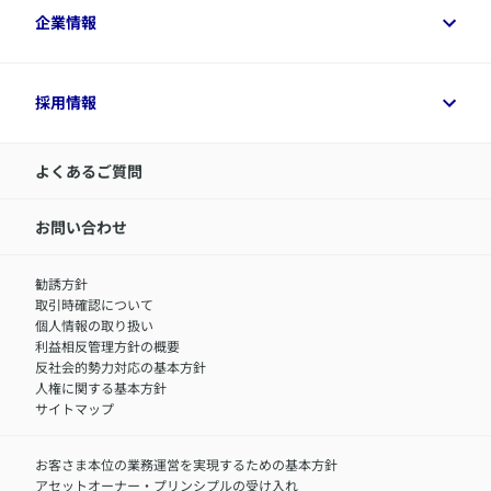
​アクサ生命のライフマネジメント®
変額保険各種情報
法人のお客さまトップ
企業情報
変額保険各種情報
デジタル約款
健康経営とは
デジタル約款
ご契約内容の確認方法
健康経営サポートパッケージ
アクサ生命が選ばれる理由
付帯サービス
健康経営プラットフォーム
企業情報トップ
採用情報
令和8年（2026年）分の生命保険料控除証明書について
経営者サポートサービス
アクサ生命について
​お客さま専用マイページ MyAXA
代表取締役社長からのメッセージ
LINEサービスについて
アクサ生命が選ばれる理由
よくあるご質問
アクサのネット完結保険（旧アクサダイレクト生命）
採用情報トップ
お知らせ・ニュースリリース
新卒採用
IR情報
中途採用：内勤正社員
お問い合わせ
サステナビリティの取り組み
中途採用：商工会議所共済・福祉制度推進スタッフ（営業
セミナー情報
職）
勧誘方針
​お客さまを金融犯罪からお守りするために
中途採用：フィナンシャルプラン・アドバイザー（営業職）
取引時確認について
アクサグループについて
障害者採用
個人情報の取り扱い
利益相反管理方針の概要
反社会的勢力対応の基本方針
人権に関する基本方針
サイトマップ
お客さま本位の業務運営を実現するための基本方針
アセットオーナー・プリンシプルの受け入れ