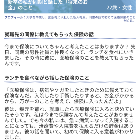
新卒の私が同期と話した「将来のお
金」のこと
22
歳・
女
性
プロフィール：
大学を卒業し、出版社に入社した新入社員。同僚の話で初めて医療保険のこと
を知る。
就職先の同僚に教えてもらった保険の話
​今まで保険についてちゃんと考えたことはありますか？ 先
日、同期の男性社員と仲良くなって、ランチを食べにいき
ました。その時に彼に、医療保険のことを教えてもらった
んです。
ランチを食べながら話した保険のこと
​「医療保険は、病気やケガをしたときのために備えておく
保険なんだ。入院したり手術したりすると、お金がかかる
から、万が一のことを考えて、保険に入ったんだよ」
彼は、親元を離れ、就職したら医療保険に入ると決めてい
たそうです。私は今まで保険なんて考えたことがありませ
んでした。でも今の私には、急に病気になって入院するこ
とになっても、治療費や入院費を払えるだけの貯金はあり
ません。彼の話を聞いて、初めて保険に入る意義がわかり
ました。