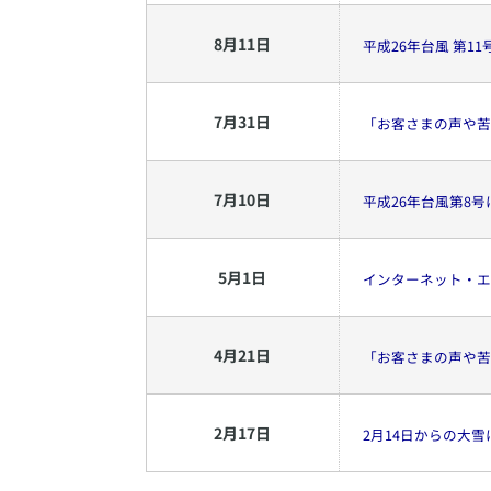
8
月
11
日
平成26年台風 第
7
月
31
日
「お客さまの声や苦
7
月
10
日
平成26年台風第8
5
月
1
日
インターネット・エ
4
月
21
日
「お客さまの声や苦
2
月
17
日
2月14日からの大