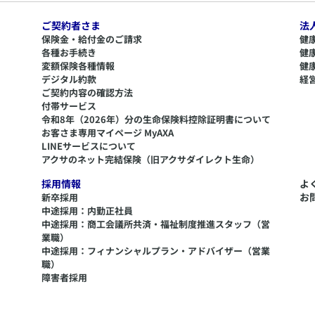
ご契約者さま
法
保険金・給付金のご請求
健
各種お手続き
健
変額保険各種情報
健
デジタル約款
経
ご契約内容の確認方法
付帯サービス
令和8年（2026年）分の生命保険料控除証明書について
​お客さま専用マイページ MyAXA
LINEサービスについて
アクサのネット完結保険（旧アクサダイレクト生命）
採用情報
よ
お
新卒採用
中途採用：内勤正社員
中途採用：商工会議所共済・福祉制度推進スタッフ（営
業職）
中途採用：フィナンシャルプラン・アドバイザー（営業
職）
障害者採用