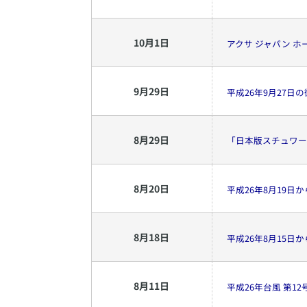
10
月
1
日
アクサ ジャパン 
9
月
29
日
平成26年9月27
8
月
29
日
「日本版スチュワー
8
月
20
日
平成26年8月19
8
月
18
日
平成26年8月15
8
月
11
日
平成26年台風 第