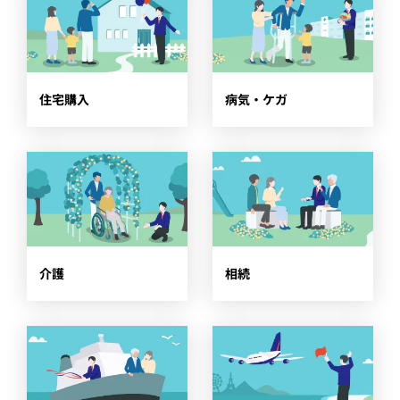
​住宅購入
​病気・ケガ
​介護
​相続