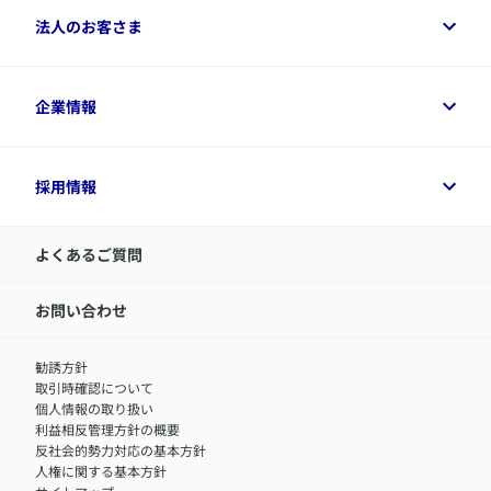
ご相談ガイド
ご契約者さまトップ
法人のお客さま
資料請求
保険金・給付金のご請求
保険選びに役立つ情報
各種お手続き
​アクサ生命のライフマネジメント®
変額保険各種情報
法人のお客さまトップ
企業情報
変額保険各種情報
デジタル約款
健康経営とは
デジタル約款
ご契約内容の確認方法
健康経営サポートパッケージ
アクサ生命が選ばれる理由
付帯サービス
健康経営プラットフォーム
企業情報トップ
採用情報
令和8年（2026年）分の生命保険料控除証明書について
経営者サポートサービス
アクサ生命について
​お客さま専用マイページ MyAXA
代表取締役社長からのメッセージ
LINEサービスについて
アクサ生命が選ばれる理由
よくあるご質問
アクサのネット完結保険（旧アクサダイレクト生命）
採用情報トップ
お知らせ・ニュースリリース
新卒採用
IR情報
中途採用：内勤正社員
お問い合わせ
サステナビリティの取り組み
中途採用：商工会議所共済・福祉制度推進スタッフ（営業
セミナー情報
職）
勧誘方針
​お客さまを金融犯罪からお守りするために
中途採用：フィナンシャルプラン・アドバイザー（営業職）
取引時確認について
アクサグループについて
障害者採用
個人情報の取り扱い
利益相反管理方針の概要
反社会的勢力対応の基本方針
人権に関する基本方針