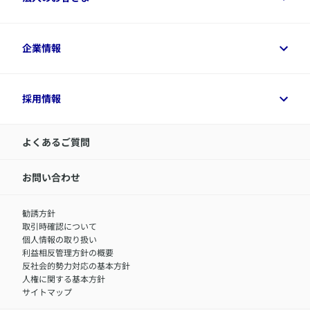
資料請求
保険金・給付金のご請求
保険選びに役立つ情報
各種お手続き
​アクサ生命のライフマネジメント®
変額保険各種情報
法人のお客さまトップ
企業情報
変額保険各種情報
デジタル約款
健康経営とは
デジタル約款
ご契約内容の確認方法
健康経営サポートパッケージ
アクサ生命が選ばれる理由
付帯サービス
健康経営プラットフォーム
企業情報トップ
採用情報
令和8年（2026年）分の生命保険料控除証明書について
経営者サポートサービス
アクサ生命について
​お客さま専用マイページ MyAXA
代表取締役社長からのメッセージ
LINEサービスについて
アクサ生命が選ばれる理由
よくあるご質問
アクサのネット完結保険（旧アクサダイレクト生命）
採用情報トップ
お知らせ・ニュースリリース
新卒採用
IR情報
中途採用：内勤正社員
お問い合わせ
サステナビリティの取り組み
中途採用：商工会議所共済・福祉制度推進スタッフ（営業
セミナー情報
職）
勧誘方針
​お客さまを金融犯罪からお守りするために
中途採用：フィナンシャルプラン・アドバイザー（営業職）
取引時確認について
アクサグループについて
障害者採用
個人情報の取り扱い
利益相反管理方針の概要
反社会的勢力対応の基本方針
人権に関する基本方針
サイトマップ