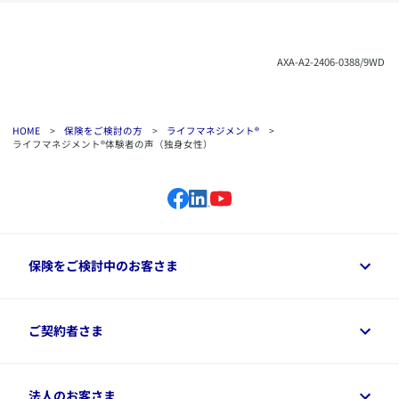
​AXA-A2-2406-0388/9WD
HOME
>
保険をご検討の方
>
ライフマネジメント®
>
ライフマネジメント®体験者の声（独身女性）
保険をご検討中のお客さま
保険をご検討中のお客さまトップ
ご契約者さま
商品一覧
保険シミュレーション
ご相談ガイド
ご契約者さまトップ
法人のお客さま