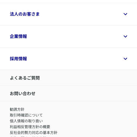
保険シミュレーション
ご相談ガイド
ご契約者さまトップ
法人のお客さま
資料請求
保険金・給付金のご請求
保険選びに役立つ情報
各種お手続き
​アクサ生命のライフマネジメント®
変額保険各種情報
法人のお客さまトップ
企業情報
変額保険各種情報
デジタル約款
健康経営とは
デジタル約款
ご契約内容の確認方法
健康経営サポートパッケージ
アクサ生命が選ばれる理由
付帯サービス
健康経営プラットフォーム
企業情報トップ
採用情報
令和8年（2026年）分の生命保険料控除証明書について
経営者サポートサービス
アクサ生命について
​お客さま専用マイページ MyAXA
代表取締役社長からのメッセージ
LINEサービスについて
アクサ生命が選ばれる理由
よくあるご質問
アクサのネット完結保険（旧アクサダイレクト生命）
採用情報トップ
お知らせ・ニュースリリース
新卒採用
IR情報
中途採用：内勤正社員
お問い合わせ
サステナビリティの取り組み
中途採用：商工会議所共済・福祉制度推進スタッフ（営業
セミナー情報
職）
勧誘方針
​お客さまを金融犯罪からお守りするために
中途採用：フィナンシャルプラン・アドバイザー（営業職）
取引時確認について
アクサグループについて
障害者採用
個人情報の取り扱い
利益相反管理方針の概要
反社会的勢力対応の基本方針