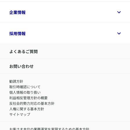
保険選びに役立つ情報
各種お手続き
​アクサ生命のライフマネジメント®
変額保険各種情報
法人のお客さまトップ
企業情報
変額保険各種情報
デジタル約款
健康経営とは
デジタル約款
ご契約内容の確認方法
健康経営サポートパッケージ
アクサ生命が選ばれる理由
付帯サービス
健康経営プラットフォーム
企業情報トップ
採用情報
令和8年（2026年）分の生命保険料控除証明書について
経営者サポートサービス
アクサ生命について
​お客さま専用マイページ MyAXA
代表取締役社長からのメッセージ
LINEサービスについて
アクサ生命が選ばれる理由
よくあるご質問
アクサのネット完結保険（旧アクサダイレクト生命）
採用情報トップ
お知らせ・ニュースリリース
新卒採用
IR情報
中途採用：内勤正社員
お問い合わせ
サステナビリティの取り組み
中途採用：商工会議所共済・福祉制度推進スタッフ（営業
セミナー情報
職）
勧誘方針
​お客さまを金融犯罪からお守りするために
中途採用：フィナンシャルプラン・アドバイザー（営業職）
取引時確認について
アクサグループについて
障害者採用
個人情報の取り扱い
利益相反管理方針の概要
反社会的勢力対応の基本方針
人権に関する基本方針
サイトマップ
お客さま本位の業務運営を実現するための基本方針