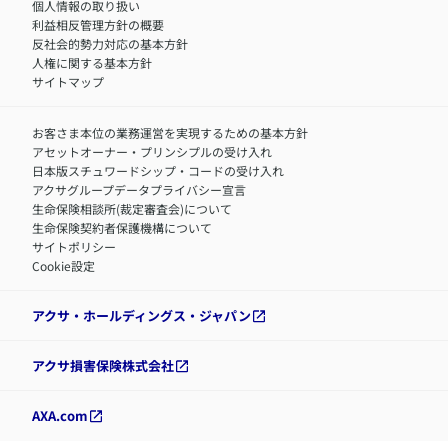
障害者採用
個人情報の取り扱い
利益相反管理方針の概要
反社会的勢力対応の基本方針
人権に関する基本方針
サイトマップ
お客さま本位の業務運営を実現するための基本方針
アセットオーナー・プリンシプルの受け入れ
日本版スチュワードシップ・コードの受け入れ
アクサグループデータプライバシー宣言
生命保険相談所(裁定審査会)について
生命保険契約者保護機構について
サイトポリシー
Cookie設定
アクサ・ホールディングス・ジャパン
アクサ損害保険株式会社
AXA.com