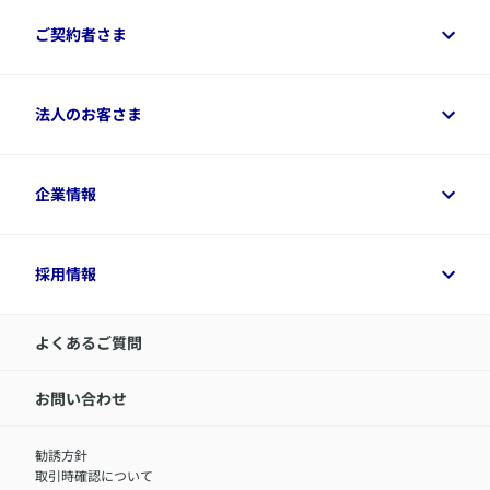
保険をご検討中のお客さまトップ
ご契約者さま
商品一覧
保険シミュレーション
ご相談ガイド
ご契約者さまトップ
法人のお客さま
資料請求
保険金・給付金のご請求
保険選びに役立つ情報
各種お手続き
​アクサ生命のライフマネジメント®
変額保険各種情報
法人のお客さまトップ
企業情報
変額保険各種情報
デジタル約款
健康経営とは
デジタル約款
ご契約内容の確認方法
健康経営サポートパッケージ
アクサ生命が選ばれる理由
付帯サービス
健康経営プラットフォーム
企業情報トップ
採用情報
令和8年（2026年）分の生命保険料控除証明書について
経営者サポートサービス
アクサ生命について
​お客さま専用マイページ MyAXA
代表取締役社長からのメッセージ
LINEサービスについて
アクサ生命が選ばれる理由
よくあるご質問
アクサのネット完結保険（旧アクサダイレクト生命）
採用情報トップ
お知らせ・ニュースリリース
新卒採用
IR情報
中途採用：内勤正社員
お問い合わせ
サステナビリティの取り組み
中途採用：商工会議所共済・福祉制度推進スタッフ（営業
セミナー情報
職）
勧誘方針
​お客さまを金融犯罪からお守りするために
中途採用：フィナンシャルプラン・アドバイザー（営業職）
取引時確認について
アクサグループについて