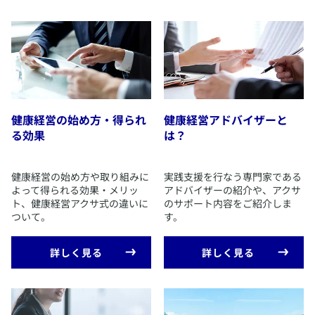
【理念】企業の永続的発展と従業員一人ひとりの幸せに貢
献する
アクサ生命は、企業と地域社会の永続的発展を目的に、
自治体、商工団体、公的保険者をはじめとするステークホ
ルダーの皆さまと連携し、
2014年から上記理念に基づき健康経営の普及啓発・実践
健康経営の始め方・得られ
健康経営アドバイザーと
支援を行っています。
る効果
は？
全国に配置する健康経営アドバイザー・エキスパートアド
バイザー資格者が
経営者と従業員の皆さまに寄り添い、実効性の高い健康経
​健康経営の始め方や取り組みに
​実践支援を行なう専門家である
営の実践をご支援してまいります。
よって得られる効果・メリッ
アドバイザーの紹介や、アクサ
ト、健康経営アクサ式の違いに
のサポート内容をご紹介しま
ついて。
す。
健康経営コンサルティング自己宣言書
​詳しく見る
​詳しく見る
健康経営コンサルティング自己宣言制度の概要
​保険業法に定める付随業務の要件である「地域の活性化、産
業の生産性の向上その他持続可能な社会の構築に資する業
務」として、健康経営を推進しています。