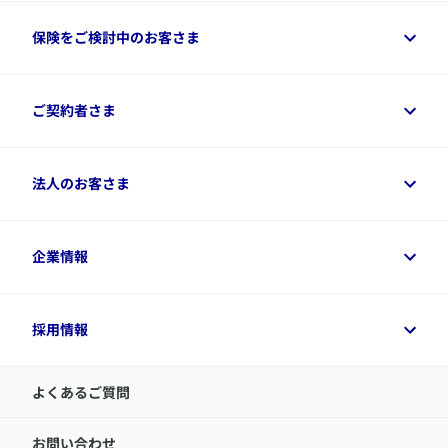
保険をご検討中のお客さま
保険をご検討中のお客さまトップ
ご契約者さま
商品一覧
保険シミュレーション
ご相談ガイド
ご契約者さまトップ
法人のお客さま
資料請求
保険金・給付金のご請求
保険選びに役立つ情報
各種お手続き
​アクサ生命のライフマネジメント®
変額保険各種情報
法人のお客さまトップ
企業情報
変額保険各種情報
デジタル約款
健康経営とは
デジタル約款
ご契約内容の確認方法
健康経営サポートパッケージ
アクサ生命が選ばれる理由
付帯サービス
健康経営プラットフォーム
企業情報トップ
採用情報
令和8年（2026年）分の生命保険料控除証明書について
経営者サポートサービス
アクサ生命について
​お客さま専用マイページ MyAXA
代表取締役社長からのメッセージ
LINEサービスについて
アクサ生命が選ばれる理由
よくあるご質問
アクサのネット完結保険（旧アクサダイレクト生命）
採用情報トップ
お知らせ・ニュースリリース
新卒採用
IR情報
中途採用：内勤正社員
お問い合わせ