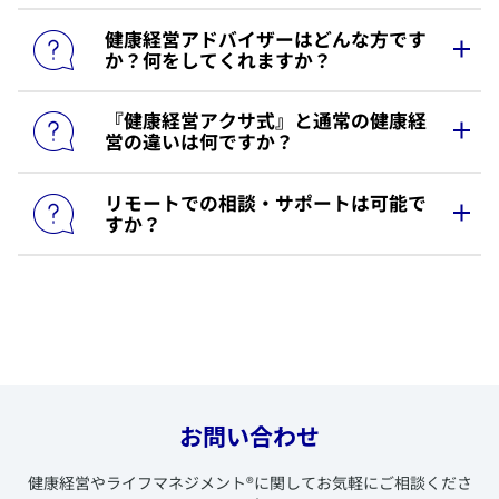
​健康経営アドバイザーはどんな方です
​掛かりません。健康経営の実践に有効な健康経営サ
か？何をしてくれますか？
ポートパッケージをご用意しています。企業さまの
持続的な発展と経営者・従業員の皆さまの充実した
人生を豊富なサービスでサポートします。どのよう
​『健康経営アクサ式』と通常の健康経
​健康経営アドバイザーは、国策に基づき東京商工会
に健康経営を進めたらよいか不安を抱えている企業
営の違いは何ですか？
議所が創設した認定資格の取得者であり、健康経営
さまにも安心してお取り組みいただけます。
の必要性を伝え、実践へのきっかけを作る普及・推
進者です。アクサ生命は全国に健康経営アドバイザ
​リモートでの相談・サポートは可能で
​『健康経営アクサ式』は、単なる健康管理や健康増
ーを配置し、企業ごとに健康課題を特定し、実践ア
すか？
進の取り組みではなく、社員の皆さまが健康でワー
ドバイス、顕彰取得のサポート等を通じ社員の幸せ
ク・エンゲイジメント高く活き活きと働けるようサ
な人生の実現と企業の永続的発展に寄与する活動を
ポートし、企業さまの生産性向上と永続的発展を実
行っています。
​可能です。コロナ禍においても安心してサポートを
現していくことを目指しています。そのために、従
受けていただけるリモート環境をご用意していま
業員お一人おひとりが明るいビジョンをもって人生
す。新型コロナウイルス感染症が拡大しお客さまと
を経営していくこと（ライフマネジメント®）が重要
の対面がかなわない環境でもサポート企業様へ有用
であり、心身の健康だけでなく夢や生きがいなど社
な情報提供を行うなど常にお客さまに寄り添い、多
会的な健康も含めた「本質的な健康」づくりを支援
くの企業さまより感謝のお声をいただいています。
しています。
お問い合わせ
​健康経営やライフマネジメント
®
に関してお気軽にご相談くださ