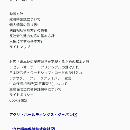
サステナビリティの取り組み
中途採用：商工会議所共済・福祉制度推進スタッフ（営業
セミナー情報
職）
勧誘方針
​お客さまを金融犯罪からお守りするために
中途採用：フィナンシャルプラン・アドバイザー（営業職）
取引時確認について
アクサグループについて
障害者採用
個人情報の取り扱い
利益相反管理方針の概要
反社会的勢力対応の基本方針
人権に関する基本方針
サイトマップ
お客さま本位の業務運営を実現するための基本方針
アセットオーナー・プリンシプルの受け入れ
日本版スチュワードシップ・コードの受け入れ
アクサグループデータプライバシー宣言
生命保険相談所(裁定審査会)について
生命保険契約者保護機構について
サイトポリシー
Cookie設定
アクサ・ホールディングス・ジャパン
アクサ損害保険株式会社