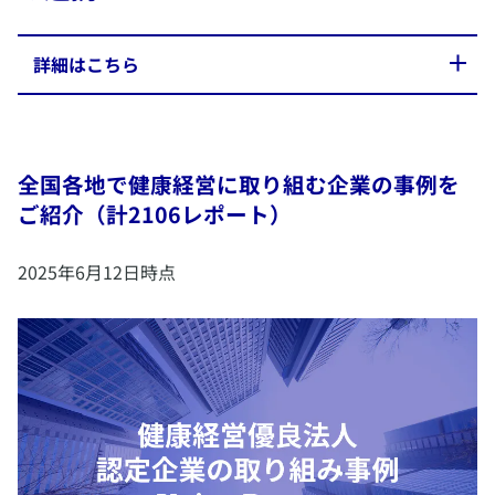
​詳細はこちら
自治体との連携協定
82
全国各地で健康経営に取り組む企業の事例を
協会けんぽとの覚書
44
ご紹介（計2106レポート）
商工会議所との連携協定
472
2025認定サポート企業実績
​2025年6月12日時点
銘柄1、大規模121、中小5498
上記すべて2025年3月21日現在
​アクサ生命は、各地の自治体・協会けんぽ支部・商工会議
所等と健康経営や健康づくりに関する連携協定や覚書を締
結しています。地域社会の活性化の一助となるよう、自治
体等と密接に連携・協働し、全国各地の事業者の皆さまの
健康経営実践と県民・市民の皆さまの健康づくりを継続的
にサポートしています。