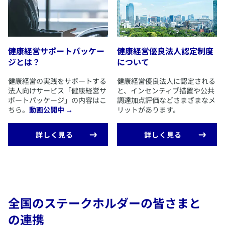
​健康経営の実践において、仕事と治療の両立支援等を目的と
した福利厚生に資する保険商品のご案内をニーズに応じて行
います。
​産業医の選任や法定ストレスチェック実施のための「産業医
​健康経営サポートパッケー
​健康経営優良法人認定制度
プログラム」（一部有償）については、グループ会社のアク
ジとは？
について
サライフケア株式会社よりご提供します。
​健康経営の実践をサポートする
​健康経営優良法人に認定される
法人向けサービス「健康経営サ
と、インセンティブ措置や公共
ポートパッケージ」の内容はこ
調達加点評価などさまざまなメ
ちら。
動画公開中 →
リットがあります。
​詳しく見る
​詳しく見る
全国のステークホルダーの皆さまと
の連携