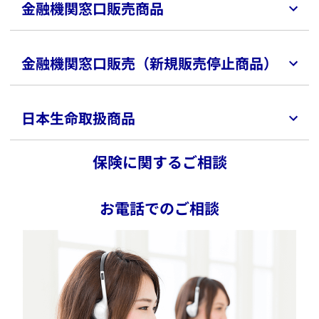
​資産形成しながら、一生涯の介護・死亡保障が確保でき
金融機関窓口販売商品
デジタル約款を見る
法人向け保険商品のご案内
る変額保険。特約を付加することで、重篤な病気になっ
企業のさらなる発展をサポートする、さまざまな商品を
た場合、その後の保険料払込みは免除されます。
用意しております。
パンフレットを
金融機関窓口販売（新規販売停止商品）
詳しく見る
詳しく見る
もらう
ベストツインズ（のび太とふえ太）
デジタル約款を見る
アンスウィート プラス
​募集代理店：
北洋銀行
北日本銀行
北都銀行
荘内銀
日本生命取扱商品
新・生涯年金
行
東邦銀行
栃木銀行
足利小山信用金庫
高崎信
特別勘定のしおりを見る
新黄金世代-3
用金庫
イオン銀行
東京スター銀行
第四北越銀行
いつでも夢を-3
福井銀行
長野信用金庫
諏訪信用金庫
十六銀行
静
保険に関するご相談
実りの約束NEXT
清信用金庫
但馬銀行
姫路信用金庫
鳥取銀行
鳥取
フォーエバーストーリーⅡ
信用金庫
中国銀行
玉島信用金庫
もみじ銀行
呉信
アンスウィート グランⅡ
用金庫
広島信用金庫
山口銀行
北九州銀行
福岡ひ
お電話でのご相談
ほほえみ返しⅢ（みずほ銀行でご契約のお客さま）
びき信用金庫
福岡銀行
佐賀信用金庫
伊万里信用金
ほほえみ返しⅢ（みずほ信託銀行でご契約のお客さ
庫
長崎銀行
十八親和銀行
熊本銀行
大分銀行
豊
​​死亡・高度障害保障を準備しながら特別勘定の運用実績
ま）
和銀行
兵庫信用金庫
おかやま信用金庫
大光銀行
によって満期保険金額・積立金額などが変動（増減）す
Life DO 80
西日本シティ銀行
​所定の認知症も保障する一生涯の医療保険です。
る変額保険。
ほほえみの種
この保険の引受保険会社は、アクサ生命保険株式会社で
新黄金世代-α
す。日本生命保険相互会社は、アクサ生命保険株式会社
詳しく見る
詳しく見る
新個人年金（一時払）
の募集代理店です。​
パワーアキュムレーター
トリプレットプラス