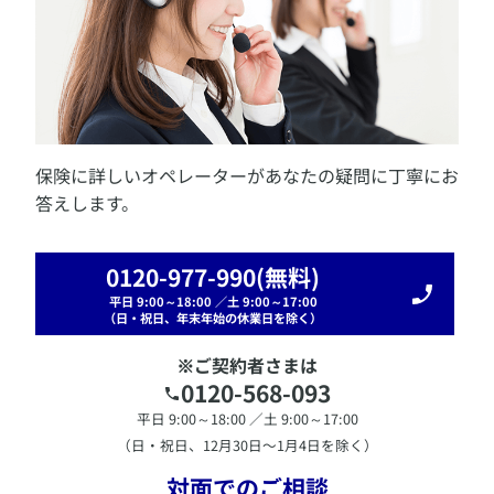
デジタル約款を見る
デジタル約款を見る
AXA-A1-2503-0110/9LJ
新黄金世代-Ⅱ
スターアキュムレーター
特別勘定のしおりを見る
グローバル・ウィン
詳しく見る
生涯年金 NEO
ほほえみ返し
デジタル約款を見る
アヴァンタージュ
アップサイド10
黄金世代
特別勘定のしおりを見る
保険に詳しいオペレーターがあなたの疑問に丁寧にお
アクサ投資型年金＜米ドル建＞
答えします。
アクサ フィナンシャルの生涯年金
Life DO
​募集代理店：
きらやか銀行
福島銀行
栃木銀行
高崎
新黄金世代-CB
信用金庫
しののめ信用金庫
PGフレンドリー・パート
新生パワーダイレクト年金
0120-977-990
(無料)
ナーズ
神奈川銀行
高岡信用金庫
のと共栄信用金
新黄金世代
庫
遠州信用金庫
大垣西濃信用金庫
東濃信用金庫
平日 9:00～18:00 ／土 9:00～17:00
ハーフタイム・プラス
半田信用金庫
桑名三重信用金庫
北伊勢上野信用金
（日・祝日、年末年始の休業日を除く）
ほほえみ返しⅡ（みずほ信託銀行でご契約のお客さ
庫
京都北都信用金庫
但馬銀行
津山信用金庫
中国
​入院や手術を一生涯にわたってサポート。「持病があっ
ま）
銀行
吉備信用金庫
呉信用金庫
広島信用金庫
福岡
※ご契約者さまは
ても安心して暮らしたい」そんな気持ちにお応えできる
５年計画
信用金庫
遠賀信用金庫
筑邦銀行
唐津信用金庫
た
医療保険。
0120-568-093
アクサの「収入保障」のがん保険
ちばな信用金庫
宮崎銀行
アップサイド
この保険の引受保険会社は、アクサ生命保険株式会社で
平日 9:00～18:00 ／土 9:00～17:00
愛のメモリーⅡ
す。日本生命保険相互会社は、アクサ生命保険株式会社
（日・祝日、12月30日〜1月4日を除く）
詳しく見る
いつでも夢をⅡ
の募集代理店です。
Q'sパレットα
対面でのご相談