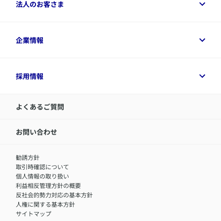
ご契約者さまトップ
法人のお客さま
資料請求
保険金・給付金のご請求
保険選びに役立つ情報
各種お手続き
​アクサ生命のライフマネジメント®
変額保険各種情報
法人のお客さまトップ
企業情報
変額保険各種情報
デジタル約款
健康経営とは
デジタル約款
ご契約内容の確認方法
健康経営サポートパッケージ
アクサ生命が選ばれる理由
付帯サービス
健康経営プラットフォーム
企業情報トップ
採用情報
令和8年（2026年）分の生命保険料控除証明書について
経営者サポートサービス
アクサ生命について
​お客さま専用マイページ MyAXA
代表取締役社長からのメッセージ
LINEサービスについて
アクサ生命が選ばれる理由
よくあるご質問
アクサのネット完結保険（旧アクサダイレクト生命）
採用情報トップ
お知らせ・ニュースリリース
新卒採用
IR情報
中途採用：内勤正社員
お問い合わせ
サステナビリティの取り組み
中途採用：商工会議所共済・福祉制度推進スタッフ（営業
セミナー情報
職）
勧誘方針
​お客さまを金融犯罪からお守りするために
中途採用：フィナンシャルプラン・アドバイザー（営業職）
取引時確認について
アクサグループについて
障害者採用
個人情報の取り扱い
利益相反管理方針の概要
反社会的勢力対応の基本方針
人権に関する基本方針
サイトマップ