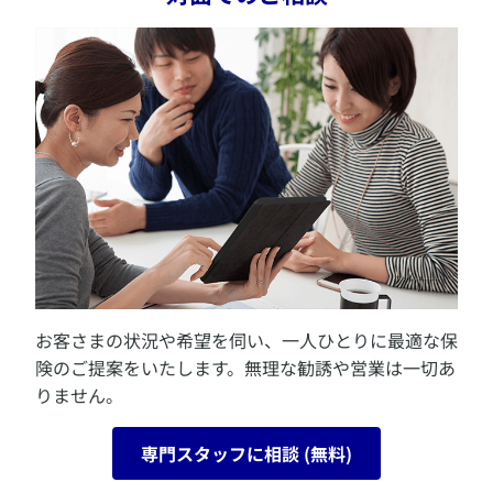
アンスウィート グラン
詳しく見る
デジタル約款を見る
アクサ投資型年金＜円建＞有期
ハーフタイム
特別勘定のしおりを見る
スイス年金
実りの約束
リズナブール
フォーエバーストーリー
ほほえみ返しⅡ（みずほ銀行でご契約のお客さま）
新個人年金（年払／全期前納）
クロノグラフ
アクティブ ジェネレーション
Q'sパレット
アンスウィート
いつでも夢を
生涯年金NEO プラス
アクサの「原資保証」の投資型年金
愛のメモリー
お客さまの状況や希望を伺い、一人ひとりに最適な保
アクサ投資型年金＜円建＞終身
険のご提案をいたします。無理な勧誘や営業は一切あ
ダイレクト年金イーブイエー
りません。
アクサの「一生保障」の医療保険 ずっとメディカル
アクサの「一生保障」の医療保険 OKメディカル
アクサの「一生保障」の医療保険 OKメディカル（みず
専門スタッフに相談 (無料)
ほ銀行でご契約のお客さま）
アクサの「一生保障」の医療保険 ダイワ ずっとメディ