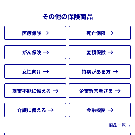
カル
アクサの「一生保障」の医療保険 ダイワ OKメディカ
ル
その他の保険商品
アクサの「治療保障」のがん保険 セラピー
アクサの「外貨建て」の変額終身保険 アップサイドプ
ラス
医療保険
死亡保険
★金融機関窓口販売はこちら
がん保険
変額保険
女性向け
持病がある方
就業不能に備える
企業経営者さま
介護に備える
金融機関
商品一覧 →