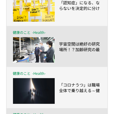
​「認知症」になる、な
らないを決定的に分け
る、ライフスタイルと
時期とは？
健康のこと
-Health-
​宇宙空間は絶好の研究
場所！？加齢研究の最
前線
健康のこと
-Health-
​「コロナうつ」は職場
全体で乗り越える～健
康経営でワーク・エン
ゲイジメントの向上を
目指そう～