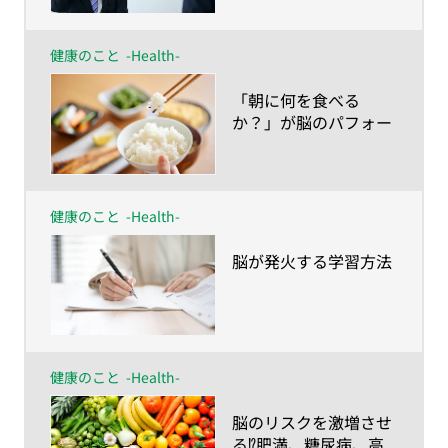
健康のこと
-Health-
​「朝に何を食べる
か？」が脳のパフォー
マンスを左右する！？
健康のこと
-Health-
​脳が発火する学習方法
健康のこと
-Health-
​脳のリスクを激増させ
る⁉肥満、糖尿病、高