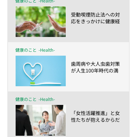
健康のこと
-Health-
​受動喫煙防止法への対
応をきっかけに健康経
営を始めてみません
か？
健康のこと
-Health-
​歯周病や大人虫歯対策
が人生100年時代の満
足度を左右する！？～
さいごまで食べて・話
して・笑って過ごすた
めに知っておきたい歯
健康のこと
-Health-
のハナシ～
​「女性活躍推進」と女
性たちが抱えるからだ
とこころの健康課題～
月経痛・更年期障害の