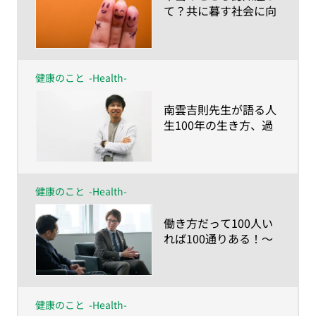
て？共に暮す社会に向
けて知っておきたい基
礎知識
健康のこと
-Health-
​南雲吉則先生が語る人
生100年の生き方、過
ごし方～健康に人生
100年を送るなら「命
の食事とマインドチェ
ンジ」を〜
健康のこと
-Health-
​働き方だって100人い
れば100通りある！〜
人生100年時代の仕事
との向き合い方〜
健康のこと
-Health-