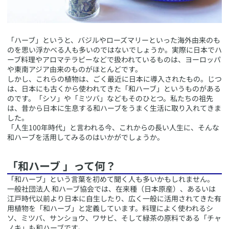
​「ハーブ」というと、バジルやローズマリーといった海外由来のも
のを思い浮かべる人も多いのではないでしょうか。実際に日本でハ
ーブ料理やアロマテラピーなどで扱われているものは、ヨーロッパ
や東南アジア由来のものがほとんどです。
しかし、これらの植物は、ごく最近に日本に導入されたもの。じつ
は、日本にも古くから使われてきた「和ハーブ」というものがある
のです。「シソ」や「ミツバ」などもそのひとつ。私たちの祖先
は、昔から日本に生息する和ハーブをうまく生活に取り入れてきま
した。
「人生100年時代」と言われる今、これからの長い人生に、そんな
和ハーブを活用してみるのはいかがでしょうか。
​「和ハーブ 」って何？
​「和ハーブ」という言葉を初めて聞く人も多いかもしれません。
一般社団法人 和ハーブ協会では、在来種（日本原産）、あるいは
江戸時代以前より日本に自生したり、広く一般に活用されてきた有
用植物を「和ハーブ」と定義しています。料理によく使われるシ
ソ、ミツバ、サンショウ、ワサビ、そして緑茶の原料である「チャ
ノキ」も和ハーブです。