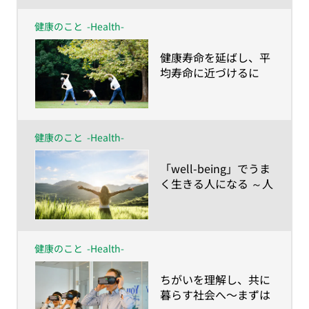
サポートは制度設計で
はなし得ない～
健康のこと
-Health-
​健康寿命を延ばし、平
均寿命に近づけるに
は？人生100年の健康
維持は「諦めない」こ
と
健康のこと
-Health-
​「well-being」でうま
く生きる人になる ～人
生100年時代に合わせ
て「健康の再定義」を
しよう！
健康のこと
-Health-
​ちがいを理解し、共に
暮らす社会へ〜まずは