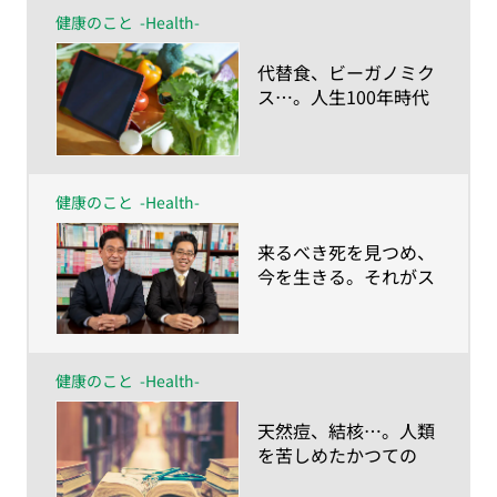
健康のこと
-Health-
​代替食、ビーガノミク
ス…。人生100年時代
に描く“食の未来予想
図”とは？
健康のこと
-Health-
​来るべき死を見つめ、
今を生きる。それがス
マート・エイジングの
考え方 川島教授×村
田教授対談
健康のこと
-Health-
​天然痘、結核…。人類
を苦しめたかつての
「不治の病」は、いか