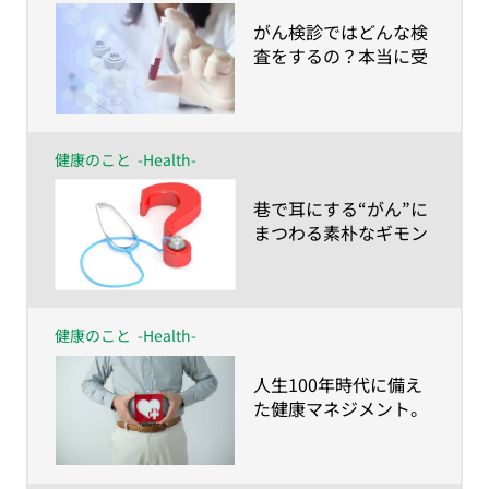
​がん検診ではどんな検
査をするの？本当に受
けるべきなの？
健康のこと
-Health-
​巷で耳にする“がん”に
まつわる素朴なギモン
を現役医師に聞いてみ
た
健康のこと
-Health-
​人生100年時代に備え
た健康マネジメント。
あなたはもう始めてま
すか？