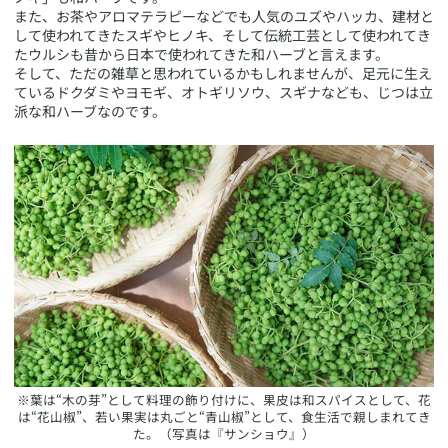
また、お茶やアロマテラピーなどでも人気のユズやハッカ、建材と
して使われてきたスギやヒノキ、そして伝統工芸として使われてき
たウルシも昔から日本で使われてきた和ハーブと言えます。
そして、ただの雑草と思われているかもしれませんが、足元に生え
ているドクダミやヨモギ、オトギリソウ、スギナなども、じつは立
派な和ハーブなのです。
​※葉は“木の芽”として料理の飾り付けに、果皮は和スパイスとして、花
は“花山椒”、若い果実は丸ごと“青山椒”として、食生活で親しまれてき
た。（写真は『サンショウ』）