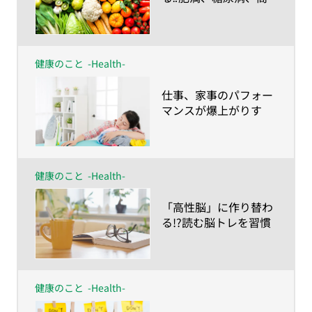
血圧
健康のこと
-Health-
​仕事、家事のパフォー
マンスが爆上がりす
る!?脳を発火させるワ
ザ
健康のこと
-Health-
​「高性脳」に作り替わ
る!?読む脳トレを習慣
に！
健康のこと
-Health-