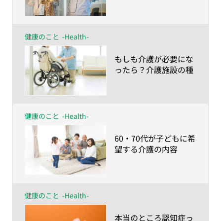
彼らの視点を知ること
から！ VRで認知症体
験〜
健康のこと
-Health-
​もしも介護が必要にな
ったら？介護施設の種
類と入居条件 〜40・
50代の38.4％は施設で
の介護を希望。しかし
60・70代は…〜
健康のこと
-Health-
​60・70代が子どもに希
望する介護の内容
は？〜やってほしいこ
とは身体的介護より、
家族にしかできない時
間づくり〜
健康のこと
-Health-
​本当のところ認知症っ