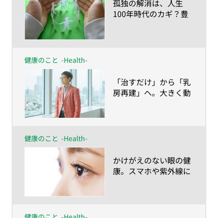
​孤独の解消は、人生
100年時代のカギ？豊
かな人生を育む他者と
のつながり
健康のこと
-Health-
​「治すだけ」から「乳
房再建」へ。大きく動
き始めている乳ガン治
療の今
健康のこと
-Health-
​かけがえのない眼の健
康。スマホや紫外線に
よるダメージに、あな
たの瞳はいつまで耐え
られるのか？
健康のこと
-Health-