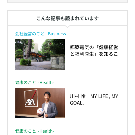
こんな記事も読まれています
会社経営のこと
-Business-
​都築電気の「健康経営
と福利厚生」を知るこ
とで得た学生の気づき
とは！？～成城大学経
済学部生が学んだ、企
業を「健康経営」の視
健康のこと
-Health-
点から見ていくポイン
ト～
​川村 怜 MY LIFE , MY
GOAL.
ー人生の目的が、私を
強くしたー
健康のこと
-Health-