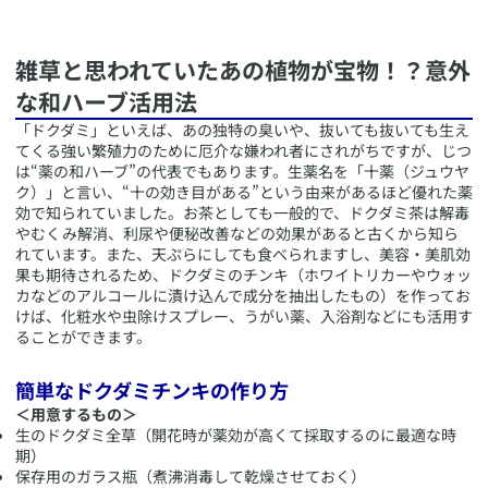
​雑草と思われていたあの植物が宝物！？意外
な和ハーブ活用法
​「ドクダミ」といえば、あの独特の臭いや、抜いても抜いても生え
てくる強い繁殖力のために厄介な嫌われ者にされがちですが、じつ
は“薬の和ハーブ”の代表でもあります。生薬名を「十薬（ジュウヤ
ク）」と言い、“十の効き目がある”という由来があるほど優れた薬
効で知られていました。お茶としても一般的で、ドクダミ茶は解毒
やむくみ解消、利尿や便秘改善などの効果があると古くから知ら
れています。また、天ぷらにしても食べられますし、美容・美肌効
果も期待されるため、ドクダミのチンキ（ホワイトリカーやウォッ
カなどのアルコールに漬け込んで成分を抽出したもの）を作ってお
けば、化粧水や虫除けスプレー、うがい薬、入浴剤などにも活用す
ることができます。
​簡単なドクダミチンキの作り方
＜用意するもの＞
生のドクダミ全草（開花時が薬効が高くて採取するのに最適な時
期）
保存用のガラス瓶（煮沸消毒して乾燥させておく）