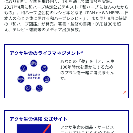
に取り組む。全国を飛び回り、1年を通して講演会を実施。
2017年4月に和ハーブ検定公式テキスト『和ハーブ にほんのたから
もの』、和ハーブ協会初のレシピ本となる『PAN de WA HERB ～日
本人の心と身体に届ける和ハーブレシピ～』、また同年8月に待望
の『和ハーブ図鑑』が発売。著書・監修の書籍・DVDは30を超
え、テレビ・雑誌等のメディア出演多数。
​アクサ生命のライフマネジメント®
​あなたの「夢」を叶え、人生
100年時代を豊かにするため
のプランを一緒に考えません
か。
​アクサ生命保険 公式サイト
​アクサ生命の商品・サービス
についてはこちらの公式サイ