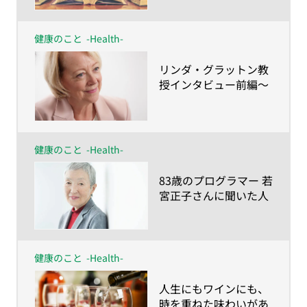
に克服されたのか？
健康のこと
-Health-
​リンダ・グラットン教
授インタビュー前編〜
「積極的に、イノベー
ティブに」が人生100
年時代を生きるカギ
健康のこと
-Health-
​83歳のプログラマー 若
宮正子さんに聞いた人
生100年時代の歩き方
健康のこと
-Health-
​人生にもワインにも、
時を重ねた味わいがあ