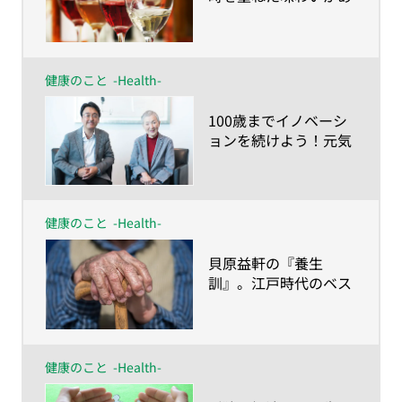
る。人生を豊かにする
ヴィンテージ・ワイン
の愉しみ方
健康のこと
-Health-
​100歳までイノベーシ
ョンを続けよう！元気
に生きる秘訣を83歳の
現役プログラマー、若
宮正子さんに学ぶ
健康のこと
-Health-
​貝原益軒の『養生
訓』。江戸時代のベス
トセラーが教えてくれ
る、健康長寿の心得と
は？
健康のこと
-Health-