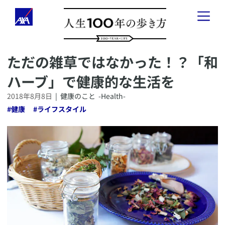
​ただの雑草ではなかった！？「和
「人生100年の歩き方」とは
ハーブ」で健康的な生活を
健康のこと
-
Health
-
2018年8月8日
|
健康のこと
-Health-
#
健康
#
ライフスタイル
お金のこと
-
Wealth
-
会社経営のこと
-
Business
-