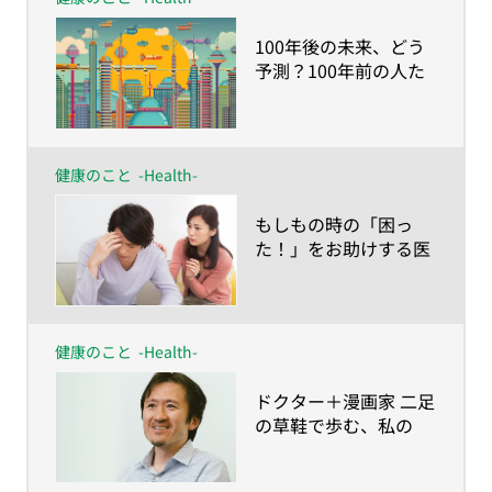
​100年後の未来、どう
予測？100年前の人た
ちが想像した「今の日
本の社会」とは
健康のこと
-Health-
​もしもの時の「困っ
た！」をお助けする医
療・健康サービス
健康のこと
-Health-
​ドクター＋漫画家 二足
の草鞋で歩む、私の
「人生100年の歩き
方」