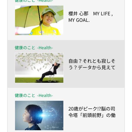
​櫻井 心那 MY LIFE ,
MY GOAL.
ー人生の目的が、私を
強くしたー
健康のこと
-Health-
​自由？それとも寂しそ
う？データから見えて
きた「生涯独身」のリ
アル
健康のこと
-Health-
​20歳がピーク!?脳の司
令塔「前頭前野」の働
き