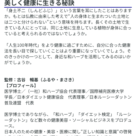
美しく健康に生きる秘訣
​「身土不二（しんどふじ）」という言葉を耳にしたことはあります
か。もとは仏教に由来した考えで“人の身体と生まれついた土地と
は二つと分けられない”という意味を持ちます。長くその土地で生
きている人にとっては、同じ土地に生息している植物が身体に合っ
ていると考えられるのではないでしょうか。
「人生100年時代」をより健康に過ごすために、自分に合った健康
法を長い目で探していくことはより重要になっていくでしょう。そ
のきっかけの一つとして、身近な和ハーブを活用してみるのはいか
がでしょうか。
監修：古谷 暢基（ふるや・まさき）
【プロフィール】
医学博士／（一社）和ハーブ協会 代表理事／国際補完医療大学
学長／日本ダイエット健康協会 代表理事／日本ルーシーダットン
普及連盟 代表
医学博士でありながら、「和ハーブ」「ダイエット検定」「ルーシ
ーダットン」など数々の健康美容・ソーシャルビジネスをプロデュ
ース。
日本人のための健康・美容・医療に関し“正しい知識と意識“の啓発