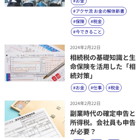
#
お金
#
アクサ流 お金の解体新書
#
保険
#
税金
#
今できること
2024年2月22日
​相続税の基礎知識と生
命保険を活用した「相
続対策」
#
お金
#
仕事
#
税金
2024年2月22日
​副業時代の確定申告と
所得税。会社員も申告
が必要？