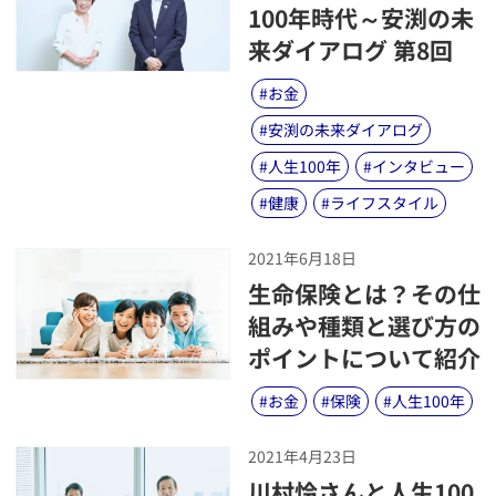
100年時代～安渕の未
来ダイアログ 第8回
#
お金
#
安渕の未来ダイアログ
#
人生100年
#
インタビュー
#
健康
#
ライフスタイル
2021年6月18日
​生命保険とは？その仕
組みや種類と選び方の
ポイントについて紹介
#
お金
#
保険
#
人生100年
2021年4月23日
​川村怜さんと人生100