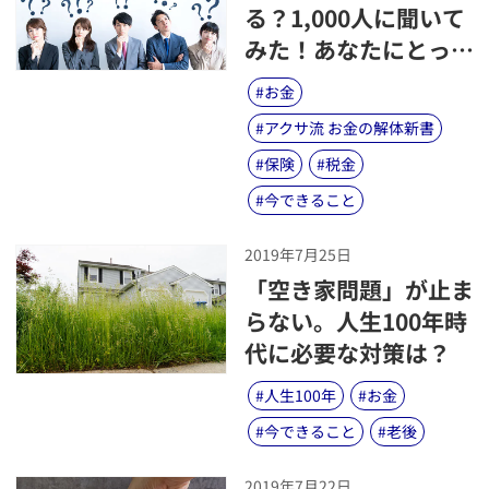
る？1,000人に聞いて
みた！あなたにとって
「資産形成」とは？
#
お金
#
アクサ流 お金の解体新書
#
保険
#
税金
#
今できること
2019年7月25日
​「空き家問題」が止ま
らない。人生100年時
代に必要な対策は？
#
人生100年
#
お金
#
今できること
#
老後
2019年7月22日