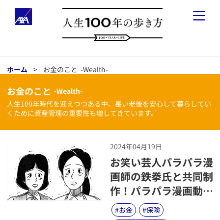
「人生100年の歩き方」とは
ホーム
>
お金のこと
-Wealth-
健康のこと
-
Health
-
お金のこと
-Wealth-
​人生100年時代を迎えつつある中、長い老後を安心して暮らしてい
お金のこと
-
Wealth
-
くために資産管理の重要性も増してきています。
会社経営のこと
-
Business
-
2024年04月19日
​お笑い芸人パラパラ漫
画師の鉄拳氏と共同制
作！パラパラ漫画動画
「想い、つなぐ」篇配
#
お金
#
保険
信開始！