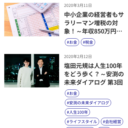
2020年3月11日
​中小企業の経営者もサ
ラリーマン増税の対
象！～年収850万円超
なら役員報酬を変更す
#
お金
#
税金
べき？ライフプランへ
の影響は？～
2020年2月12日
​塩田元規は人生100年
をどう歩く？～安渕の
未来ダイアログ 第3回
#
お金
#
安渕の未来ダイアログ
#
人生100年
#
ライフスタイル
#
会社経営