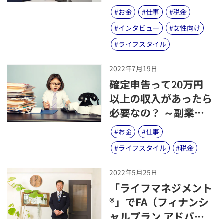
考える際に役立つお金
#
お金
#
仕事
#
税金
の話
#
インタビュー
#
女性向け
#
ライフスタイル
2022年7月19日
​確定申告って20万円
以上の収入があったら
必要なの？ ～副業等
の雑所得などイマドキ
#
お金
#
仕事
の収入事情と「うっか
#
ライフスタイル
#
税金
り納税忘れ」問題～
2022年5月25日
​「ライフマネジメント
®」でFA（フィナンシ
ャルプラン アドバイ