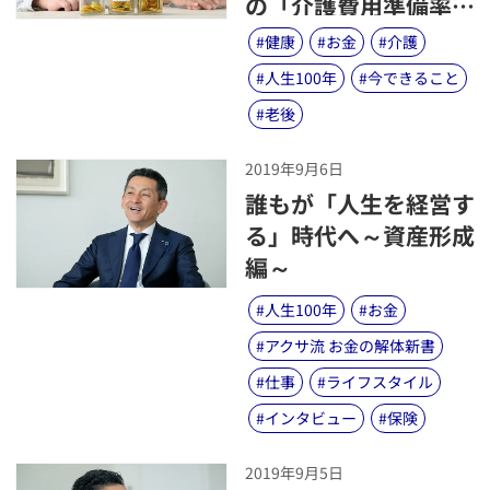
の「介護費用準備率」
は、1割程度〜
#
健康
#
お金
#
介護
#
人生100年
#
今できること
#
老後
2019年9月6日
​誰もが「人生を経営す
る」時代へ～資産形成
編～
#
人生100年
#
お金
#
アクサ流 お金の解体新書
#
仕事
#
ライフスタイル
#
インタビュー
#
保険
2019年9月5日