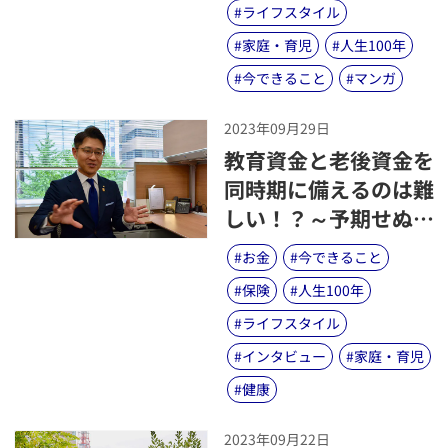
#
ライフスタイル
#
家庭・育児
#
人生100年
#
今できること
#
マンガ
2023年09月29日
​教育資金と老後資金を
同時期に備えるのは難
しい！？～予期せぬ資
金も上手に備えるコツ
#
お金
#
今できること
と考え方、見逃せない
#
保険
#
人生100年
ポイントとは？～
#
ライフスタイル
#
インタビュー
#
家庭・育児
#
健康
2023年09月22日