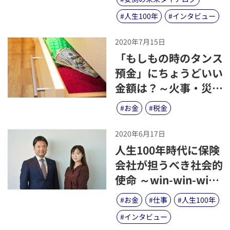
#
人生100年
#
インタビュー
2020年7月15日
​「もしもの時のタンス
預金」にちょうどいい
金額は？～火事・災
害、相続や増税時に気
#
お金
#
税金
をつけたいポイント整
理～
2020年6月17日
​人生100年時代に保険
会社が担うべき社会的
使命 ～win-win-win
なパートナーであり続
#
お金
#
仕事
#
人生100年
けるために適切に変化
#
インタビュー
し続ける～