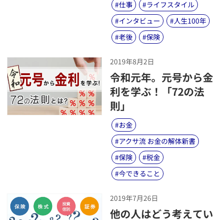
#
仕事
#
ライフスタイル
#
インタビュー
#
人生100年
#
老後
#
保険
2019年8月2日
​令和元年。元号から金
利を学ぶ！「72の法
則」
#
お金
#
アクサ流 お金の解体新書
#
保険
#
税金
#
今できること
2019年7月26日
​他の人はどう考えてい