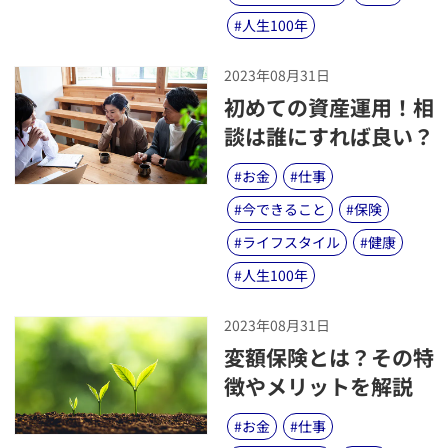
#
人生100年
2023年08月31日
​初めての資産運用！相
談は誰にすれば良い？
#
お金
#
仕事
#
今できること
#
保険
#
ライフスタイル
#
健康
#
人生100年
2023年08月31日
​変額保険とは？その特
徴やメリットを解説
#
お金
#
仕事