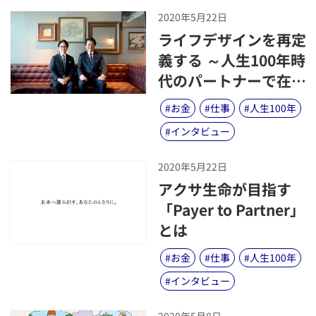
2020年5月22日
​ライフデザインを再定
義する ～人生100年時
代のパートナーで在り
続けるために～
#
お金
#
仕事
#
人生100年
#
インタビュー
2020年5月22日
​アクサ生命が目指す
「Payer to Partner」
とは
#
お金
#
仕事
#
人生100年
#
インタビュー
2020年5月8日