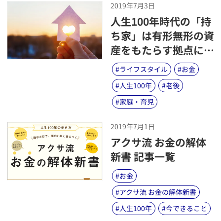
2019年7月3日
​人生100年時代の「持
ち家」は有形無形の資
産をもたらす拠点にな
る
#
ライフスタイル
#
お金
#
人生100年
#
老後
#
家庭・育児
2019年7月1日
​アクサ流 お金の解体
新書 記事一覧
#
お金
#
アクサ流 お金の解体新書
#
人生100年
#
今できること