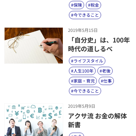
#
保険
#
税金
#
今できること
2019年5月15日
​「自分史」は、100年
時代の道しるべ
#
ライフスタイル
#
人生100年
#
老後
#
家庭・育児
#
仕事
#
今できること
2019年5月9日
​アクサ流 お金の解体
新書