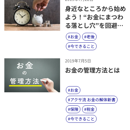
​身近なところから始め
よう！“お金にまつわ
る落とし穴”を回避す
るために身に付けたい
#
お金
#
老後
金融リテラシー
#
今できること
2019年7月5日
​お金の管理方法とは
#
お金
#
アクサ流 お金の解体新書
#
保険
#
税金
#
今できること