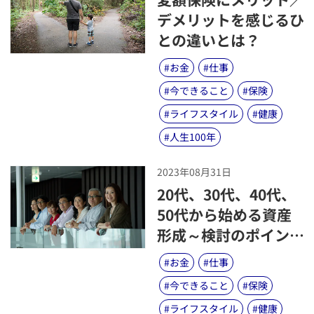
デメリットを感じるひ
との違いとは？
#
お金
#
仕事
#
今できること
#
保険
#
ライフスタイル
#
健康
#
人生100年
2023年08月31日
​20代、30代、40代、
50代から始める資産
形成～検討のポイント
や心構えは？～
#
お金
#
仕事
#
今できること
#
保険
#
ライフスタイル
#
健康