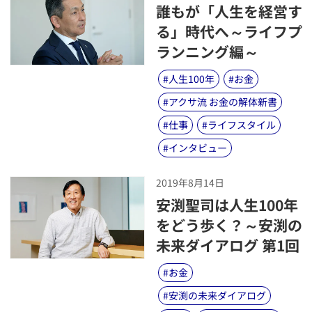
​誰もが「人生を経営す
る」時代へ～ライフプ
ランニング編～
#
人生100年
#
お金
#
アクサ流 お金の解体新書
#
仕事
#
ライフスタイル
#
インタビュー
2019年8月14日
​安渕聖司は人生100年
をどう歩く？～安渕の
未来ダイアログ 第1回
#
お金
#
安渕の未来ダイアログ