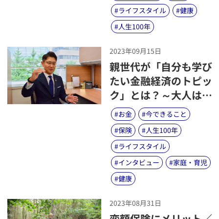
#
ライフスタイル
#
健康
#
人生100年
2023年09月15日
​親世代が「自分も学び
たい金融経済のトピッ
ク」とは？～大人はた
だ学ぶよりも、信頼で
#
お金
#
今できること
きる「聞けるひと」探
#
保険
#
人生100年
しの方が重要～
#
ライフスタイル
#
インタビュー
#
家庭・育児
#
健康
2023年08月31日
​変額保険にメリット／