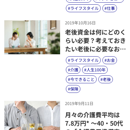
#
ライフスタイル
#
仕事
2019年10月16日
​老後資金は何にどのく
らい必要？考えておき
たい老後に必要なお金
のこと
#
ライフスタイル
#
お金
#
介護
#
人生100年
#
今できること
#
老後
#
保険
2019年9月11日
​月々の介護費平均は
7.8万円* 〜40・50代