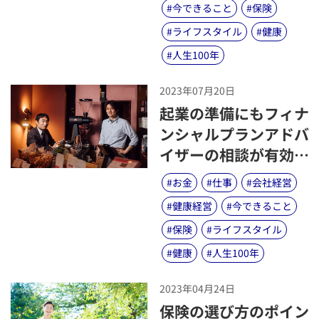
#
今できること
#
保険
#
ライフスタイル
#
健康
#
人生100年
2023年07月20日
​起業の準備にもフィナ
ンシャルプランアドバ
イザーの相談が有効！
～ライフマネジメント
#
お金
#
仕事
#
会社経営
®を通して起業の夢を
#
健康経営
#
今できること
叶えた成功例とは？～
#
保険
#
ライフスタイル
#
健康
#
人生100年
2023年04月24日
​保険の選び方のポイン