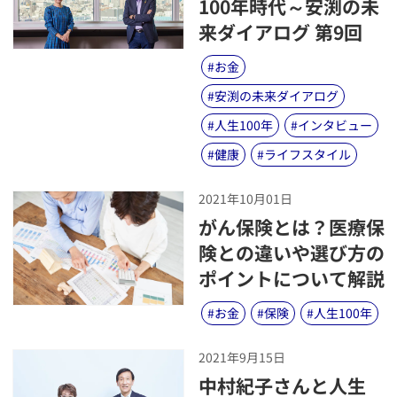
100年時代～安渕の未
来ダイアログ 第9回
#
お金
#
安渕の未来ダイアログ
#
人生100年
#
インタビュー
#
健康
#
ライフスタイル
2021年10月01日
​がん保険とは？医療保
険との違いや選び方の
ポイントについて解説
#
お金
#
保険
#
人生100年
2021年9月15日
​中村紀子さんと人生