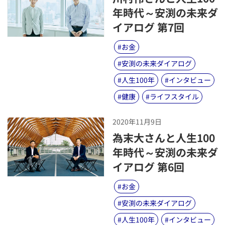
年時代～安渕の未来ダ
イアログ 第7回
#
お金
#
安渕の未来ダイアログ
#
人生100年
#
インタビュー
#
健康
#
ライフスタイル
2020年11月9日
​為末大さんと人生100
年時代～安渕の未来ダ
イアログ 第6回
#
お金
#
安渕の未来ダイアログ
#
人生100年
#
インタビュー