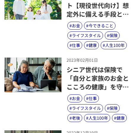
ト【現役世代向け】想
定外に備える手段とし
ての意義と価値
#
お金
#
今できること
#
ライフスタイル
#
保険
#
仕事
#
健康
#
人生100年
2023年02月01日
​シニア世代は保険で
「自分と家族のお金と
こころの健康」を守れ
るか？
#
お金
#
仕事
#
ライフスタイル
#
保険
#
老後
#
人生100年
#
健康
2022年12月19日