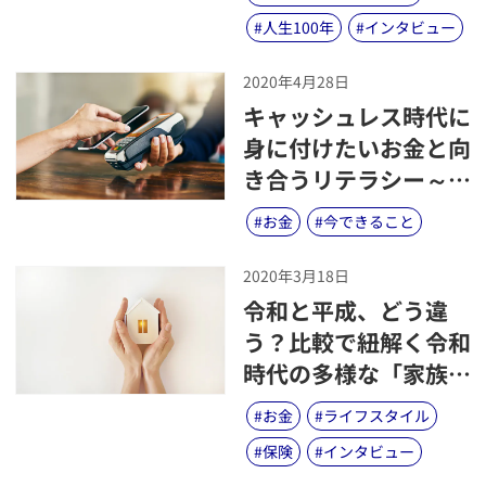
#
人生100年
#
インタビュー
2020年4月28日
​キャッシュレス時代に
身に付けたいお金と向
き合うリテラシー～つ
かい過ぎ防止の手段は
#
お金
#
今できること
レコーディングと行動
のきっかけを把握する
2020年3月18日
こと～
​令和と平成、どう違
う？比較で紐解く令和
時代の多様な「家族」
と「もしも」に備える
#
お金
#
ライフスタイル
ポイント
#
保険
#
インタビュー