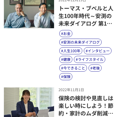
​トーマス・ブベルと人
生100年時代～安渕の
未来ダイアログ 第10
回～
#
お金
#
安渕の未来ダイアログ
#
人生100年
#
インタビュー
#
健康
#
ライフスタイル
#
今できること
#
老後
#
保険
2022年11月1日
​保険の検討や見直しは
楽しい時にしよう！節
約・家計のムダ削減を