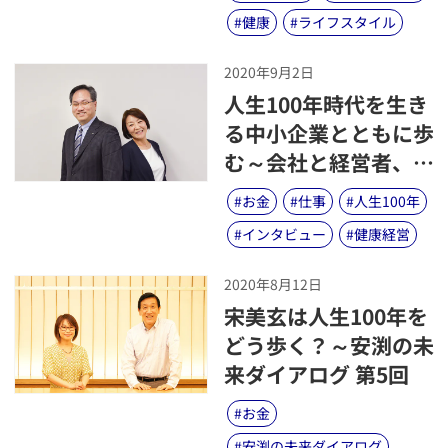
#
健康
#
ライフスタイル
2020年9月2日
​人生100年時代を生き
る中小企業とともに歩
む～会社と経営者、従
業員が存続するために
#
お金
#
仕事
#
人生100年
最良の提案とサポート
#
インタビュー
#
健康経営
を続ける使命～
2020年8月12日
​宋美玄は人生100年を
どう歩く？～安渕の未
来ダイアログ 第5回
#
お金
#
安渕の未来ダイアログ