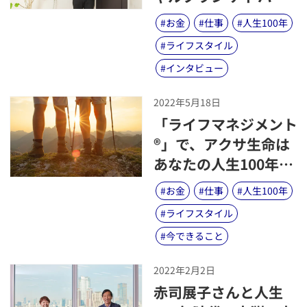
ザー）と叶えるあなた
#
お金
#
仕事
#
人生100年
の夢と未来。
#
ライフスタイル
#
インタビュー
2022年5月18日
​「ライフマネジメント
®」で、アクサ生命は
あなたの人生100年時
代をサポートします
#
お金
#
仕事
#
人生100年
～「ライフマネジメン
#
ライフスタイル
ト®︎」とは？～
#
今できること
2022年2月2日
​赤司展子さんと人生