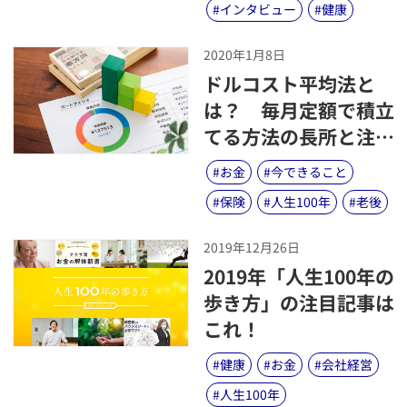
#
インタビュー
#
健康
2020年1月8日
​ドルコスト平均法と
は？ 毎月定額で積立
てる方法の長所と注意
点を解説
#
お金
#
今できること
#
保険
#
人生100年
#
老後
2019年12月26日
​2019年「人生100年の
歩き方」の注目記事は
これ！
#
健康
#
お金
#
会社経営
#
人生100年