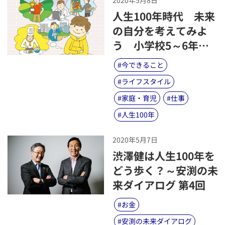
​人生100年時代 未来
の自分を考えてみよ
う 小学校5～6年生
向けキャリア教育副教
#
今できること
材
#
ライフスタイル
#
家庭・育児
#
仕事
#
人生100年
2020年5月7日
​渋澤健は人生100年を
どう歩く？～安渕の未
来ダイアログ 第4回
#
お金
#
安渕の未来ダイアログ