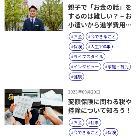
​親子で「お金の話」を
するのは難しい？～お
小遣いから進学費用ま
で、プロが教える話す
#
お金
#
今できること
コツとポイント～
#
保険
#
人生100年
#
ライフスタイル
#
インタビュー
#
家庭・育児
#
健康
2023年09月20日
​変額保険に関わる税や
控除について知ろう！
#
お金
#
仕事
#
今できること
#
保険