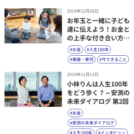
2019年12月26日
​お年玉と一緒に子ども
達に伝えよう！お金と
の上手な付き合い方、
つかい方
#
お金
#
人生100年
#
家庭・育児
#
今できること
2019年11月13日
​小林りんは人生100年
をどう歩く？～安渕の
未来ダイアログ 第2回
#
お金
#
安渕の未来ダイアログ
#
人生100年
#
インタビュー