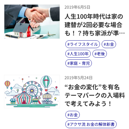
2019年6月5日
​人生100年時代は家の
建替が2回必要な場合
も！？持ち家派が準備
すべきお金の話
#
ライフスタイル
#
お金
#
人生100年
#
老後
#
家庭・育児
2019年5月24日
​“お金の変化”を有名
テーマパークの入場料
で考えてみよう！
#
お金
#
アクサ流 お金の解体新書